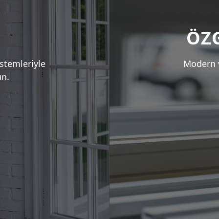
ÖZ
istemleriyle
Modern 
ün.