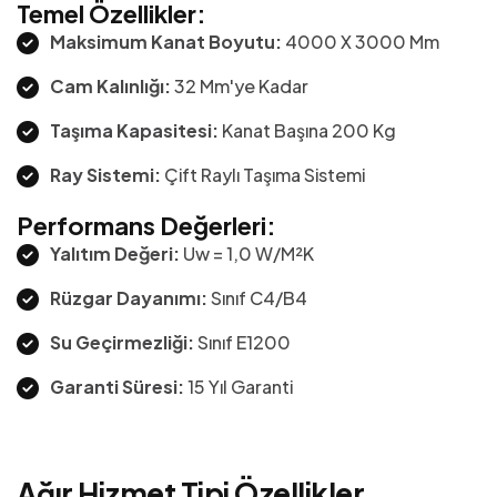
Temel Özellikler:
Maksimum Kanat Boyutu:
4000 X 3000 Mm
Cam Kalınlığı:
32 Mm'ye Kadar
Taşıma Kapasitesi:
Kanat Başına 200 Kg
Ray Sistemi:
Çift Raylı Taşıma Sistemi
Performans Değerleri:
Yalıtım Değeri:
Uw = 1,0 W/m²K
Rüzgar Dayanımı:
Sınıf C4/B4
Su Geçirmezliği:
Sınıf E1200
Garanti Süresi:
15 Yıl Garanti
A
ğ
ı
r
H
i
z
m
e
t
T
i
p
i
Ö
z
e
l
l
i
k
l
e
r