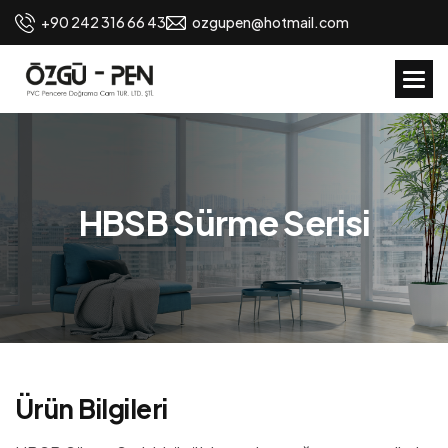
+90 242 316 66 43
ozgupen@hotmail.com
H
B
S
B
S
ü
r
m
e
S
e
r
i
s
i
Ü
r
ü
n
B
i
l
g
i
l
e
r
i