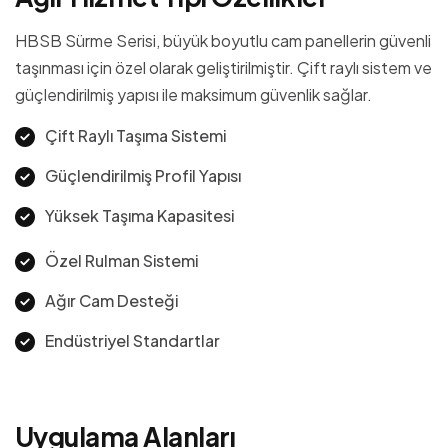
HBSB Sürme Serisi, büyük boyutlu cam panellerin güvenli
taşınması için özel olarak geliştirilmiştir. Çift raylı sistem ve
güçlendirilmiş yapısı ile maksimum güvenlik sağlar.
Çift Raylı Taşıma Sistemi
Güçlendirilmiş Profil Yapısı
Yüksek Taşıma Kapasitesi
Özel Rulman Sistemi
Ağır Cam Desteği
Endüstriyel Standartlar
U
y
g
u
l
a
m
a
A
l
a
n
l
a
r
ı