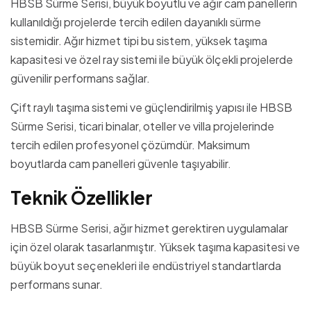
HBSB Sürme Serisi, büyük boyutlu ve ağır cam panellerin
kullanıldığı projelerde tercih edilen dayanıklı sürme
sistemidir. Ağır hizmet tipi bu sistem, yüksek taşıma
kapasitesi ve özel ray sistemi ile büyük ölçekli projelerde
güvenilir performans sağlar.
Çift raylı taşıma sistemi ve güçlendirilmiş yapısı ile HBSB
Sürme Serisi, ticari binalar, oteller ve villa projelerinde
tercih edilen profesyonel çözümdür. Maksimum
boyutlarda cam panelleri güvenle taşıyabilir.
T
e
k
n
i
k
Ö
z
e
l
l
i
k
l
e
r
HBSB Sürme Serisi, ağır hizmet gerektiren uygulamalar
için özel olarak tasarlanmıştır. Yüksek taşıma kapasitesi ve
büyük boyut seçenekleri ile endüstriyel standartlarda
performans sunar.