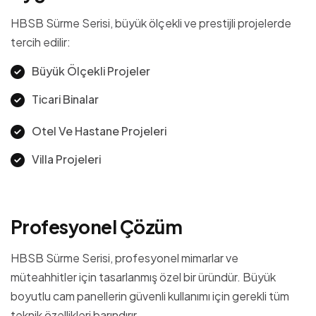
HBSB Sürme Serisi, büyük ölçekli ve prestijli projelerde
tercih edilir:
Büyük Ölçekli Projeler
Ticari Binalar
Otel Ve Hastane Projeleri
Villa Projeleri
P
r
o
f
e
s
y
o
n
e
l
Ç
ö
z
ü
m
HBSB Sürme Serisi, profesyonel mimarlar ve
müteahhitler için tasarlanmış özel bir üründür. Büyük
boyutlu cam panellerin güvenli kullanımı için gerekli tüm
teknik özellikleri barındırır.