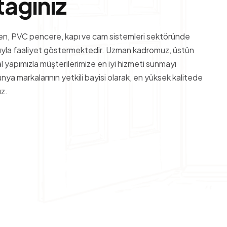
t
a
ğ
ı
n
ı
z
en, PVC pencere, kapı ve cam sistemleri sektöründe
yışıyla faaliyet göstermektedir. Uzman kadromuz, üstün
 yapımızla müşterilerimize en iyi hizmeti sunmayı
ünya markalarının yetkili bayisi olarak, en yüksek kalitede
uz.