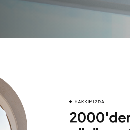
HAKKIMIZDA
2
0
0
0
'
d
e