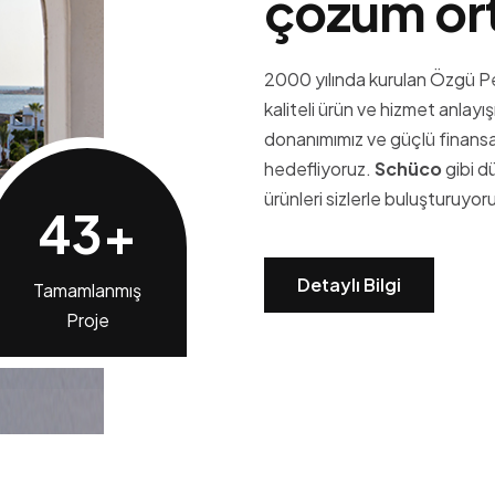
ç
ö
z
ü
m
o
r
2000 yılında kurulan Özgü P
kaliteli ürün ve hizmet anla
donanımımız ve güçlü finansal
hedefliyoruz.
Schüco
gibi d
ürünleri sizlerle buluşturuyor
89
+
Detaylı Bilgi
Tamamlanmış
Proje