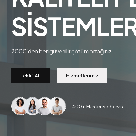
S
İ
S
T
E
M
L
E
2000'den beri güvenilir çözüm ortağınız
Teklif Al!
Hizmetlerimiz
400
+ Müşteriye Servis