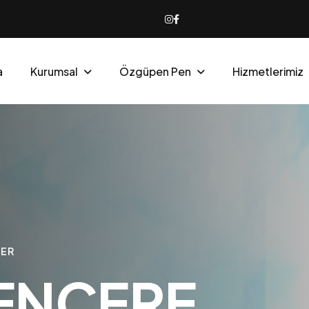
a
Kurumsal
Özgüpen Pen
Hizmetlerimiz
LER
E
N
C
E
R
E