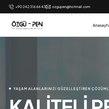
+90 242 316 66 43
ozgupen@hotmail.com
Anasayf
YAŞAM ALANLARINIZI GÜZELLEŞTIREN ÇÖZÜM
K
A
L
İ
T
E
L
İ
P