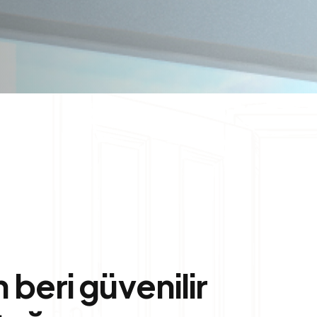
n
b
e
r
i
g
ü
v
e
n
i
l
i
r